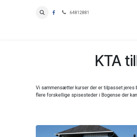
Skip to Content
64812881
Startside
Baner
Førstehjælp
Kurser
KTA
KTA til
Vi sammensætter kurser der er tilpasset jeres be
flere forskellige spisesteder i Bogense der kan