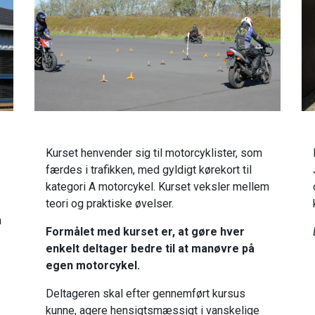
Køreteknisk kursus på egen MC
Kurset henvender sig til motorcyklister, som
færdes i trafikken, med gyldigt kørekort til
kategori A motorcykel. Kurset veksler mellem
teori og praktiske øvelser.
å
Formålet med kurset er, at gøre hver
enkelt deltager bedre til at manøvre på
egen motorcykel.
Deltageren skal efter gennemført kursus
kunne, agere hensigtsmæssigt i vanskelige